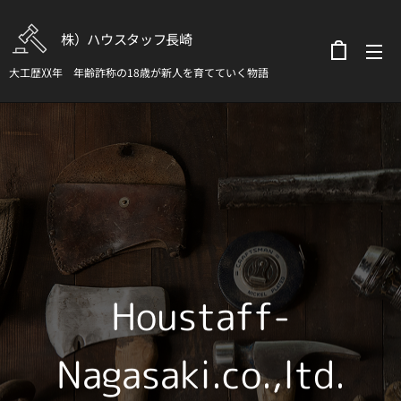
株）ハウスタッフ長崎
大工歴〷年 年齢詐称の18歳が新人を育てていく物語
Houstaff-
Nagasaki.co.,ltd.